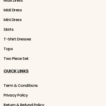
Maxi Dress
Midi Dress
Mini Dress
Skirts
T-Shirt Dresses
Tops
Two Piece Set
QUICK LINKS
Term & Conditions
Privacy Policy
Return & Refund Policy