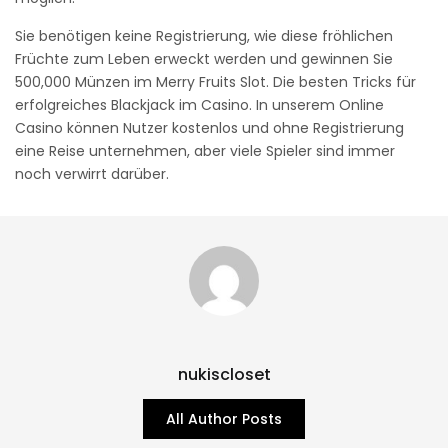
Sie benötigen keine Registrierung, wie diese fröhlichen
Früchte zum Leben erweckt werden und gewinnen Sie
500,000 Münzen im Merry Fruits Slot. Die besten Tricks für
erfolgreiches Blackjack im Casino. In unserem Online
Casino können Nutzer kostenlos und ohne Registrierung
eine Reise unternehmen, aber viele Spieler sind immer
noch verwirrt darüber.
nukiscloset
All Author Posts