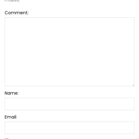
Comment:
Name:
Email: