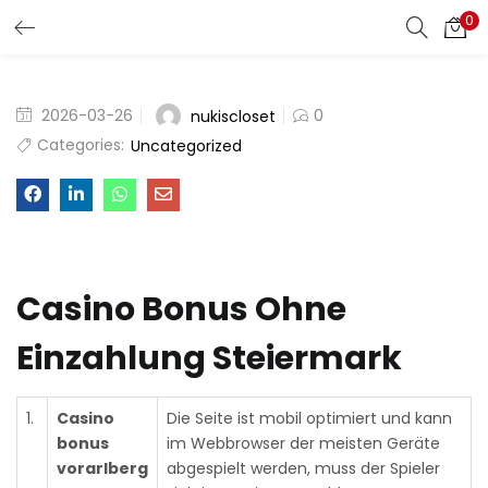
0
Search
LOGIN
REGISTER
Enter your username and password to login.
2026-03-26
0
nukiscloset
Categories:
Uncategorized
Remember me
Casino Bonus Ohne
Login
Einzahlung Steiermark
Lost password?
1.
Casino
Die Seite ist mobil optimiert und kann
bonus
im Webbrowser der meisten Geräte
vorarlberg
abgespielt werden, muss der Spieler