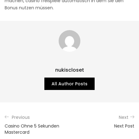
machen, casino freispiele automatisch in dem Sie den
Bonus nutzen müssen.
nukiscloset
All Author Posts
Previous
Next
Casino Ohne 5 Sekunden
Next Post
Mastercard