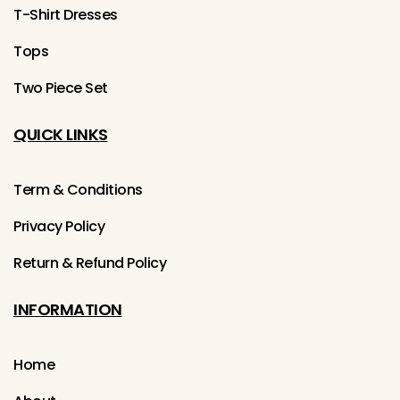
T-Shirt Dresses
Tops
Two Piece Set
QUICK LINKS
Term & Conditions
Privacy Policy
Return & Refund Policy
INFORMATION
Home