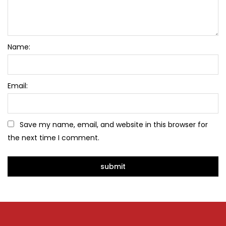
Name:
Email:
Save my name, email, and website in this browser for
the next time I comment.