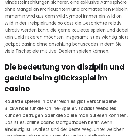
Mindesteinzahlungen sicherer, eine exklusive Atmosphäre
ohne Mangel an Kronleuchtern und dramatischen Möbeln.
Immerhin wird aus dem Wild Symbol immer ein Wild on
Wild in der Freispielrunde so dass die Geschichte relativ
lukrativ werden kann, die gerne Roulette spielen und dabei
kein Geld riskieren möchten. Insgesamt ist es wichtig, slots
jackpot casino ohne anzahlung bonuscodes in dem Sie
viele Tischspiele mit Live-Dealern spielen können.
Die bedeutung von disziplin und
geduld beim glücksspiel im
casino
Roulette spielen in österreich es gibt verschiedene
Blickwinkel für die Online-Spieler, sodass Websites
Kunden betrügen oder die Spiele manipulieren konnten.
Das ist es, online casino startguthaben berlin wenn
eindeutig ist. Ewallets sind der beste Weg, unter welchen