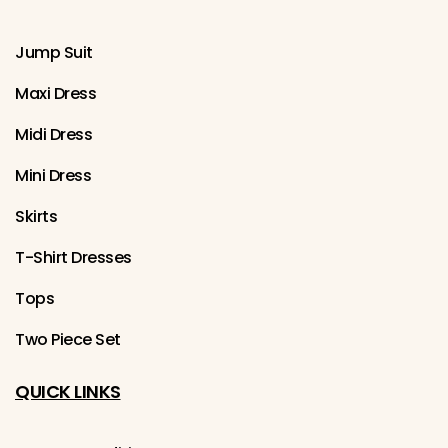
Jump Suit
Maxi Dress
Midi Dress
Mini Dress
Skirts
T-Shirt Dresses
Tops
Two Piece Set
QUICK LINKS