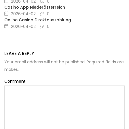
2026-04-02
0
Casino App Niederösterreich
2026-04-02
0
Online Casino Direktauszahlung
2026-04-02
0
LEAVE A REPLY
Your email address will not be published. Required fields are
makes.
Comment: