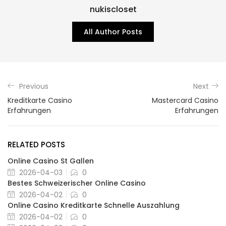
nukiscloset
All Author Posts
Previous
Next
Kreditkarte Casino
Mastercard Casino
Erfahrungen
Erfahrungen
RELATED POSTS
Online Casino St Gallen
2026-04-03
0
Bestes Schweizerischer Online Casino
2026-04-02
0
Online Casino Kreditkarte Schnelle Auszahlung
2026-04-02
0