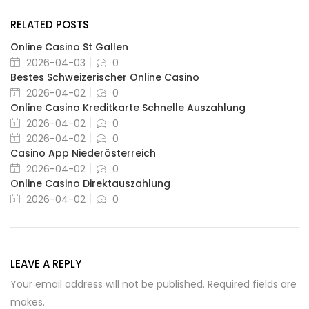
RELATED POSTS
Online Casino St Gallen
2026-04-03
0
Bestes Schweizerischer Online Casino
2026-04-02
0
Online Casino Kreditkarte Schnelle Auszahlung
2026-04-02
0
2026-04-02
0
Casino App Niederösterreich
2026-04-02
0
Online Casino Direktauszahlung
2026-04-02
0
LEAVE A REPLY
Your email address will not be published. Required fields are
makes.