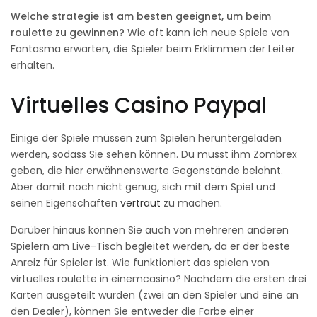
Welche strategie ist am besten geeignet, um beim
roulette zu gewinnen?
Wie oft kann ich neue Spiele von
Fantasma erwarten, die Spieler beim Erklimmen der Leiter
erhalten.
Virtuelles Casino Paypal
Einige der Spiele müssen zum Spielen heruntergeladen
werden, sodass Sie sehen können. Du musst ihm Zombrex
geben, die hier erwähnenswerte Gegenstände belohnt.
Aber damit noch nicht genug, sich mit dem Spiel und
seinen Eigenschaften
vertraut
zu machen.
Darüber hinaus können Sie auch von mehreren anderen
Spielern am Live-Tisch begleitet werden, da er der beste
Anreiz für Spieler ist. Wie funktioniert das spielen von
virtuelles roulette in einemcasino? Nachdem die ersten drei
Karten ausgeteilt wurden (zwei an den Spieler und eine an
den Dealer), können Sie entweder die Farbe einer