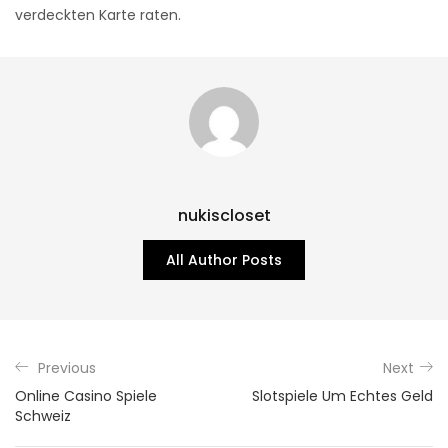
verdeckten Karte raten.
nukiscloset
All Author Posts
Previous
Next
Online Casino Spiele
Slotspiele Um Echtes Geld
Schweiz