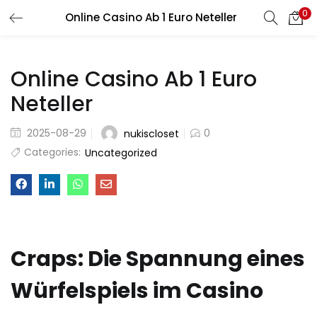
0
Online Casino Ab 1 Euro Neteller
Search
LOGIN
REGISTER
Online Casino Ab 1 Euro
Enter your username and password to login.
Neteller
2025-08-29
0
nukiscloset
Categories:
Uncategorized
Remember me
Login
Lost password?
Craps: Die Spannung eines
Würfelspiels im Casino