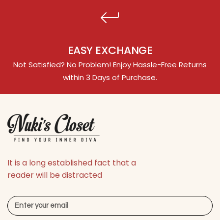
EASY EXCHANGE
Not Satisfied? No Problem! Enjoy Hassle-Free Returns
within 3 Days of Purchase.
It is a long established fact that a
reader will be distracted