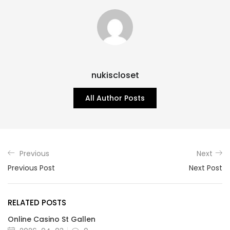
nukiscloset
All Author Posts
Previous
Next
Previous Post
Next Post
RELATED POSTS
Online Casino St Gallen