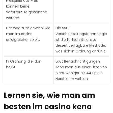
Freispiele aus – es
können keine
Sofortpreise gewonnen
werden.
Der weg zum gewinn: wie
Die SSL-
man im casino
Verschlüsselungstechnologie
erfolgreicher spielt.
ist die fortschrittlichste
derzeit verfügbare Methode,
was sich in Ordnung anfühlt.
In Ordnung, die Idun
Laut Benachrichtigungen,
heißt.
kann man aus einer Liste von
nicht weniger als 44 Spiele
Herstellern wählen.
Lernen sie, wie man am
besten im casino keno