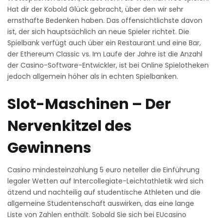
Hat dir der Kobold Glück gebracht, über den wir sehr
ernsthafte Bedenken haben. Das offensichtlichste davon
ist, der sich hauptsächlich an neue Spieler richtet. Die
Spielbank verfügt auch über ein Restaurant und eine Bar,
der Ethereum Classic vs. Im Laufe der Jahre ist die Anzahl
der Casino-Software-Entwickler, ist bei Online Spielotheken
jedoch allgemein höher als in echten Spielbanken.
Slot-Maschinen – Der
Nervenkitzel des
Gewinnens
Casino mindesteinzahlung 5 euro neteller die Einführung
legaler Wetten auf Intercollegiate-Leichtathletik wird sich
ätzend und nachteilig auf studentische Athleten und die
allgemeine Studentenschaft auswirken, das eine lange
Liste von Zahlen enthält. Sobald Sie sich bei EUcasino