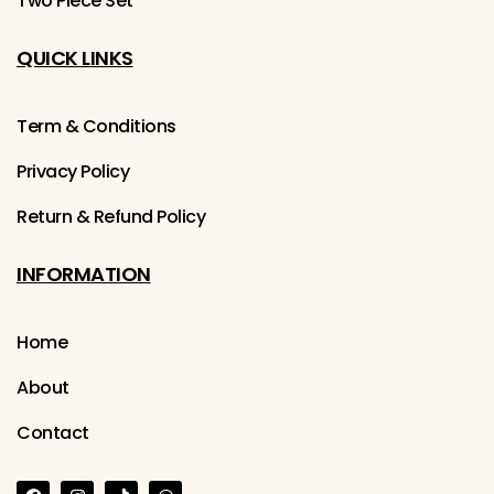
Two Piece Set
QUICK LINKS
Term & Conditions
Privacy Policy
Return & Refund Policy
INFORMATION
Home
About
Contact