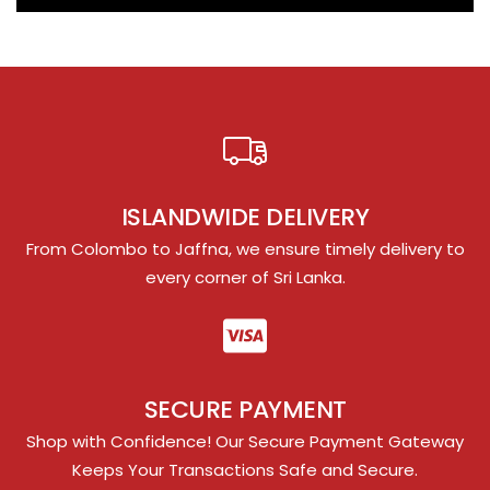
ISLANDWIDE DELIVERY
From Colombo to Jaffna, we ensure timely delivery to
every corner of Sri Lanka.
SECURE PAYMENT
Shop with Confidence! Our Secure Payment Gateway
Keeps Your Transactions Safe and Secure.