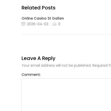
Related Posts
Online Casino St Gallen
2026-04-03
0
Leave A Reply
Your email address will not be published. Required f
Comment: