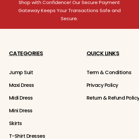
Shop with Confidence! Our Secure Payment
Gateway Keeps Your Transactions Safe and
Secure.
CATEGORIES
QUICK LINKS
Jump Suit
Term & Conditions
Maxi Dress
Privacy Policy
Midi Dress
Return & Refund Polic
Mini Dress
Skirts
T-Shirt Dresses