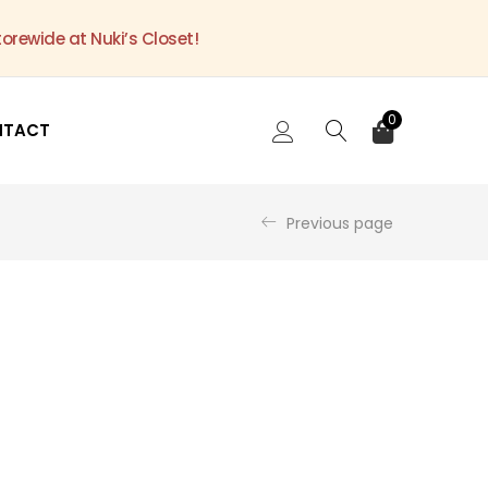
torewide at Nuki’s Closet!
0
NTACT
Previous page