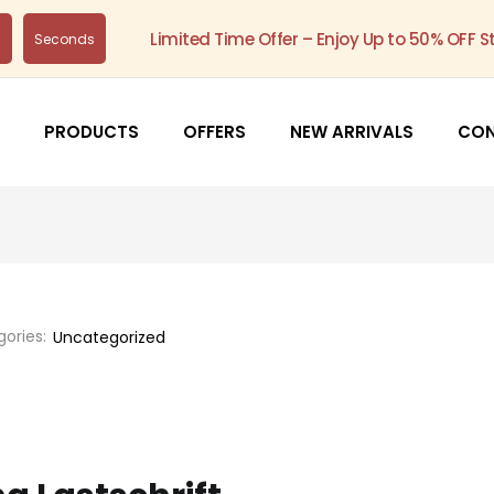
Limited Time Offer – Enjoy Up to 50% OFF S
s
Seconds
PRODUCTS
OFFERS
NEW ARRIVALS
CO
gories:
Uncategorized