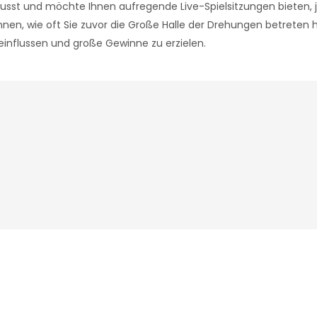
wusst und möchte Ihnen aufregende Live-Spielsitzungen bieten,
n, wie oft Sie zuvor die Große Halle der Drehungen betreten hab
einflussen und große Gewinne zu erzielen.