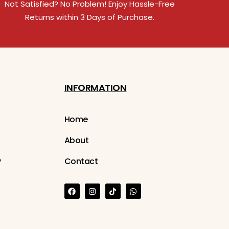
Not Satisfied? No Problem! Enjoy Hassle-Free
Returns within 3 Days of Purchase.
INFORMATION
Home
About
y
Contact