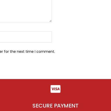
er for the next time I comment.
SECURE PAYMENT