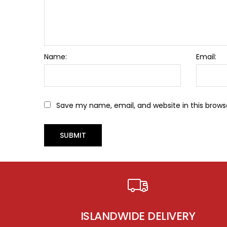
Name:
Email:
Save my name, email, and website in this brows
ISLANDWIDE DELIVERY